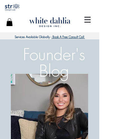
Services Available Globally -
Book A Free Consult Call
Founder's
Blog